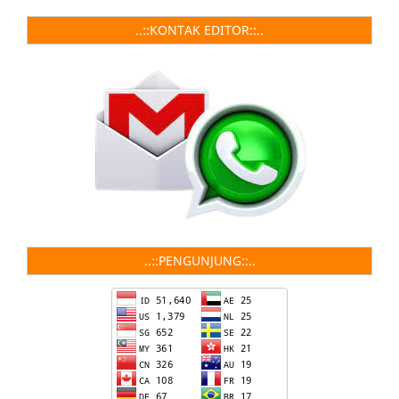
..::KONTAK EDITOR::..
..::PENGUNJUNG::..