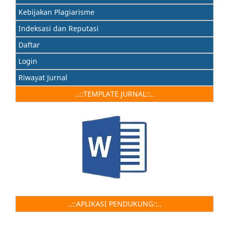
Kebijakan Plagiarisme
Indeksasi dan Reputasi
Daftar
Login
Riwayat Jurnal
..::TEMPLATE JURNAL::..
..::APLIKASI PENDUKUNG::..