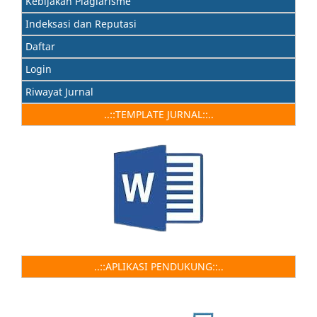
Kebijakan Plagiarisme
Indeksasi dan Reputasi
Daftar
Login
Riwayat Jurnal
..::TEMPLATE JURNAL::..
..::APLIKASI PENDUKUNG::..