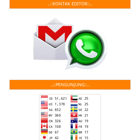
..::KONTAK EDITOR::..
..::PENGUNJUNG::..