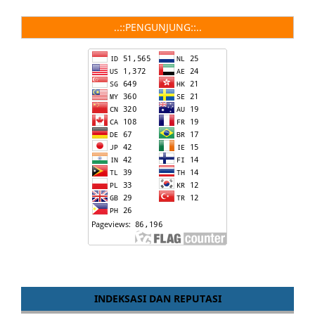
..::PENGUNJUNG::..
INDEKSASI DAN REPUTASI